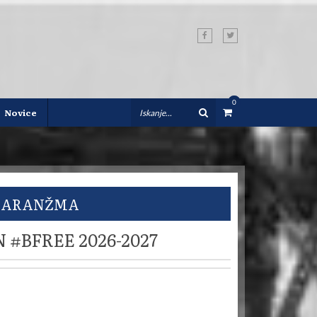
0
0
Novice
ARANŽMA
#BFREE 2026-2027