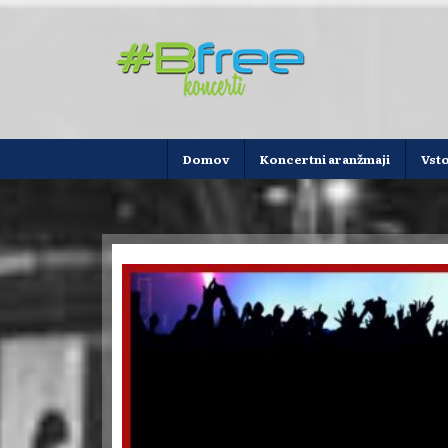
Domov
Koncertni aranžmaji
Vst