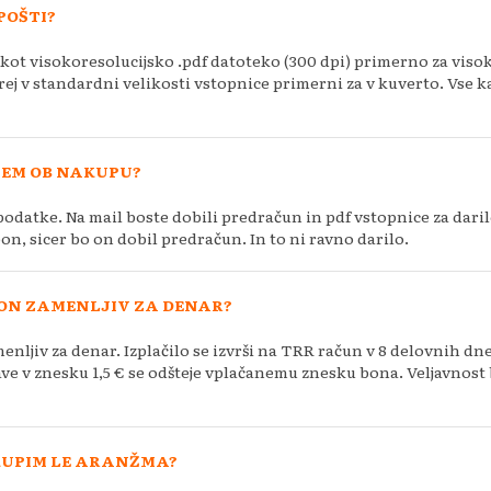
POŠTI?
kot visokoresolucijsko .pdf datoteko (300 dpi) primerno za visok
orej v standardni velikosti vstopnice primerni za v kuverto. Vse k
ŠEM OB NAKUPU?
odatke. Na mail boste dobili predračun in pdf vstopnice za daril
bon, sicer bo on dobil predračun. In to ni ravno darilo.
BON ZAMENLJIV ZA DENAR?
enljiv za denar. Izplačilo se izvrši na TRR račun v 8 delovnih d
ave v znesku 1,5 € se odšteje vplačanemu znesku bona. Veljavnost 
KUPIM LE ARANŽMA?