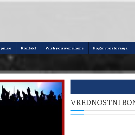
opnice
Kontakt
Wish you were here
Pogoji poslovanja
VREDNOSTNI BON 