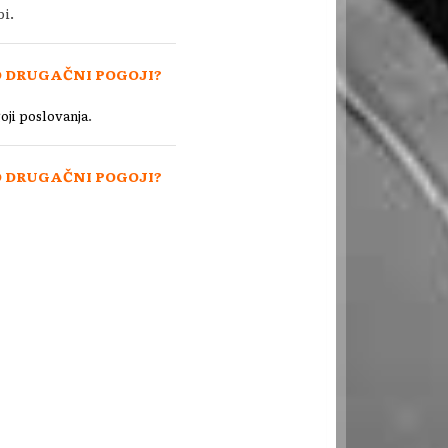
i.
 DRUGAČNI POGOJI?
.
oji poslovanja
 DRUGAČNI POGOJI?