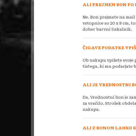
ALI PREJMEM BON PO 
Ne. Bon prejmete na mail 
vstopnice so 20 x 8 cm, t
dober barvni tiskalnik.
ČIGAVE PODATKE VPI
Ob nakupu vpišete svoje p
tistega, ki mu podarjate 
ALI JE VREDNOSTNI 
Da. Vrednostni bon je zam
za vračilo. Strošek obdel
nakupa.
ALI Z BONOM LAHKO 