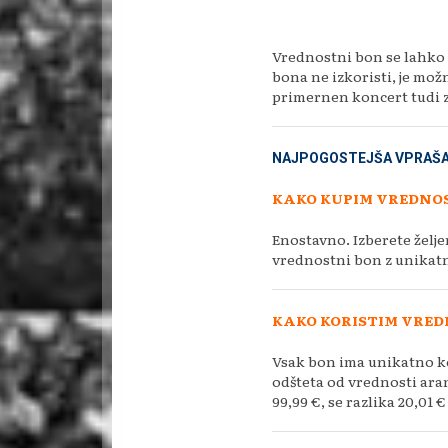
Vrednostni bon se lahko 
bona ne izkoristi, je mož
primernen koncert tudi z
NAJPOGOSTEJŠA VPRAŠA
KAKO KUPIM VREDNO
Enostavno. Izberete želje
vrednostni bon z unikat
KAKO KORISTIM VRED
Vsak bon ima unikatno ko
odšteta od vrednosti aran
99,99 €, se razlika 20,01