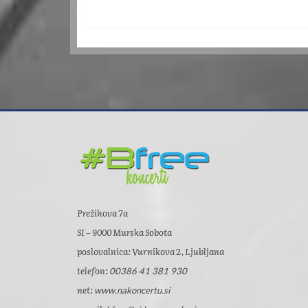
Prežihova 7a
SI – 9000 Murska Sobota
poslovalnica: Vurnikova 2, Ljubljana
telefon:
00386 41 381 930
net:
www.nakoncertu.si