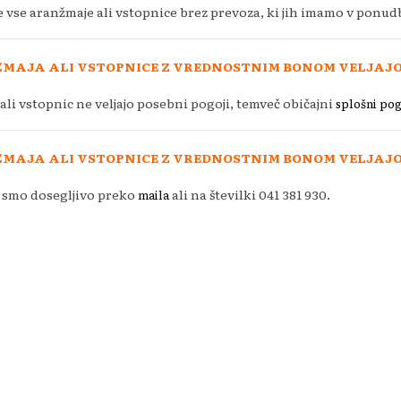
 vse aranžmaje ali vstopnice brez prevoza, ki jih imamo v ponudb
MAJA ALI VSTOPNICE Z VREDNOSTNIM BONOM VELJAJO
li vstopnic ne veljajo posebni pogoji, temveč običajni
splošni pog
MAJA ALI VSTOPNICE Z VREDNOSTNIM BONOM VELJAJO
 smo dosegljivo preko
ali na številki 041 381 930.
maila