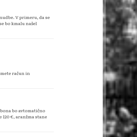
nudbe. V primeru, da se
 se bo kmalu našel
ejmete račun in
t bona bo avtomatično
e 120 €, aranžma stane