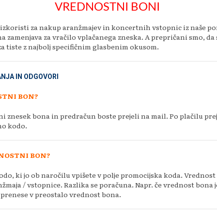
VREDNOSTNI BONI
izkoristi za nakup aranžmajev in koncertnih vstopnic iz naše po
na zamenjava za vračilo vplačanega zneska. A prepričani smo, da
a tiste z najbolj specifičnim glasbenim okusom.
NJA IN ODGOVORI
STNI BON?
ni znesek bona in predračun boste prejeli na mail. Po plačilu pr
no kodo.
NOSTNI BON?
do, ki jo ob naročilu vpišete v polje promocijska koda. Vrednos
žmaja / vstopnice. Razlika se poračuna. Napr. če vrednost bona j
 € prenese v preostalo vrednost bona.