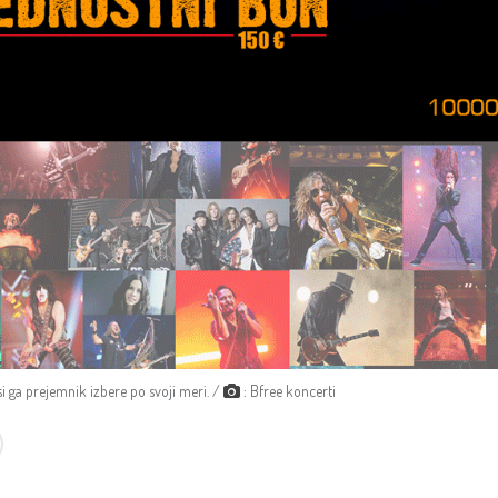
si ga prejemnik izbere po svoji meri. /
: Bfree koncerti