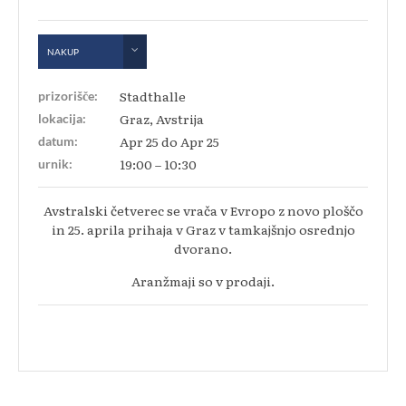
NAKUP
Stadthalle
prizorišče:
Graz, Avstrija
lokacija:
Apr 25 do Apr 25
datum:
19:00 – 10:30
urnik:
Avstralski četverec se vrača v Evropo z novo ploščo
in 25. aprila prihaja v Graz v tamkajšnjo osrednjo
dvorano.
Aranžmaji so v prodaji.