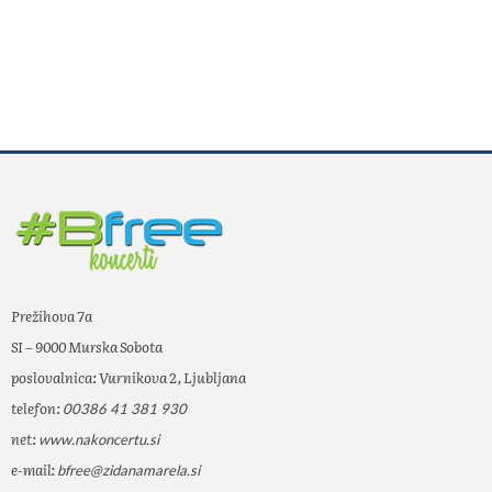
Prežihova 7a
SI – 9000 Murska Sobota
poslovalnica: Vurnikova 2, Ljubljana
telefon:
00386 41 381 930
net:
www.nakoncertu.si
e-mail:
bfree@zidanamarela.si