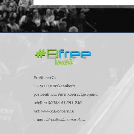
Prežihova 7a
SI – 9000 Murska Sobota
poslovalnica: Vurnikova 2, Ljubljana
telefon:
00386 41 381 930
net:
www.nakoncertu.si
e-mail:
bfree@zidanamarela.si