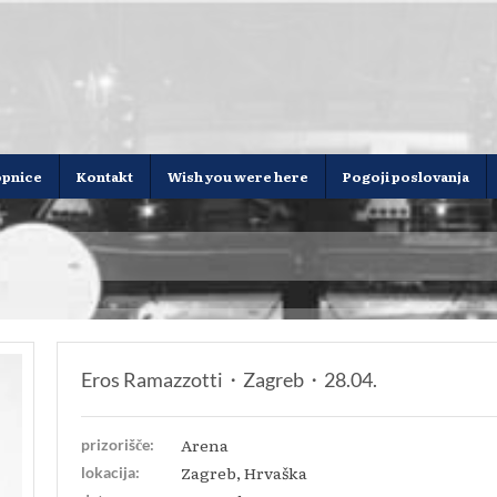
opnice
Kontakt
Wish you were here
Pogoji poslovanja
Eros Ramazzotti・Zagreb・28.04.
Arena
prizorišče:
Zagreb, Hrvaška
lokacija: