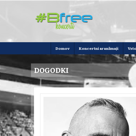
Domov
Koncertni aranžmaji
Vst
DOGODKI