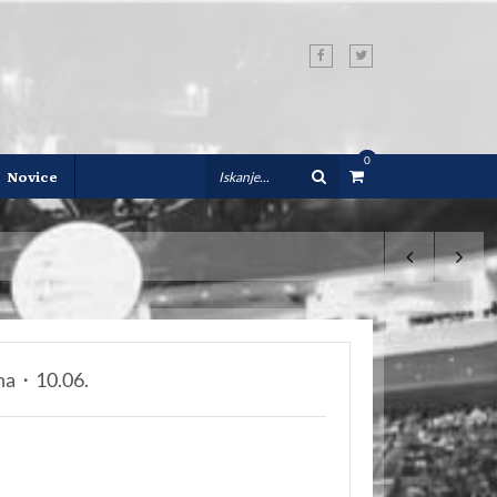
0
0
Novice
na・10.06.