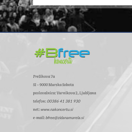
Prežihova 7a
SI – 9000 Murska Sobota
poslovalnica: Vurnikova 2, Ljubljana
telefon:
00386 41 381 930
net:
www.nakoncertu.si
e-mail:
bfree@zidanamarela.si