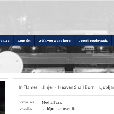
opnice
Kontakt
Wish you were here
Pogoji poslovanja
In Flames・Jinjer・Heaven Shall Burn・Ljublja
Media Park
prizorišče:
Ljubljana, Slovenija
lokacija: