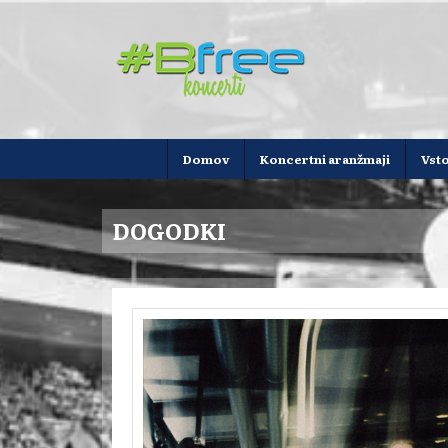
Domov
Koncertni aranžmaji
Vst
DOGODKI